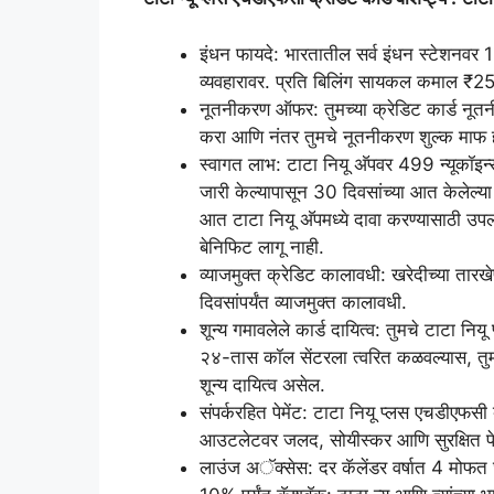
इंधन फायदे: भारतातील सर्व इंधन स्टेशन
व्यवहारावर. प्रति बिलिंग सायकल कमाल ₹2
नूतनीकरण ऑफर: तुमच्या क्रेडिट कार्ड नूतन
करा आणि नंतर तुमचे नूतनीकरण शुल्क माफ 
स्वागत लाभ: टाटा नियू अ‍ॅपवर 499 न्यूकॉइन्स 
जारी केल्यापासून 30 दिवसांच्या आत केलेल्या
आत टाटा नियू अ‍ॅपमध्ये दावा करण्यासाठी उ
बेनिफिट लागू नाही.
व्याजमुक्त क्रेडिट कालावधी: खरेदीच्या तारख
दिवसांपर्यंत व्याजमुक्त कालावधी.
शून्य गमावलेले कार्ड दायित्व: तुमचे टाटा नियू
२४-तास कॉल सेंटरला त्वरित कळवल्यास, तुमच्य
शून्य दायित्व असेल.
संपर्करहित पेमेंट: टाटा नियू प्लस एचडीएफसी ब
आउटलेटवर जलद, सोयीस्कर आणि सुरक्षित पे
लाउंज अॅक्सेस: दर कॅलेंडर वर्षात 4 मोफत घ