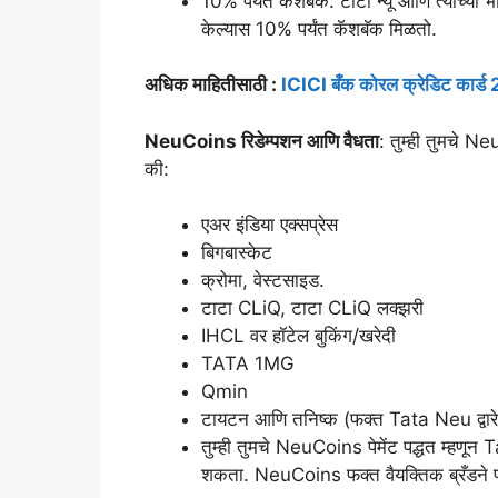
10% पर्यंत कॅशबॅक: टाटा न्यू आणि त्यांच्या 
केल्यास 10% पर्यंत कॅशबॅक मिळतो.
अधिक माहितीसाठी :
ICICI बँक कोरल क्रेडिट कार्
NeuCoins रिडेम्पशन आणि वैधता
: तुम्ही तुमचे 
की:
एअर इंडिया एक्सप्रेस
बिगबास्केट
क्रोमा, वेस्टसाइड.
टाटा CLiQ, टाटा CLiQ लक्झरी
IHCL वर हॉटेल बुकिंग/खरेदी
TATA 1MG
Qmin
टायटन आणि तनिष्क (फक्त Tata Neu द्वारे
तुम्ही तुमचे NeuCoins पेमेंट पद्धत म्
शकता. NeuCoins फक्त वैयक्तिक ब्रँडने पर