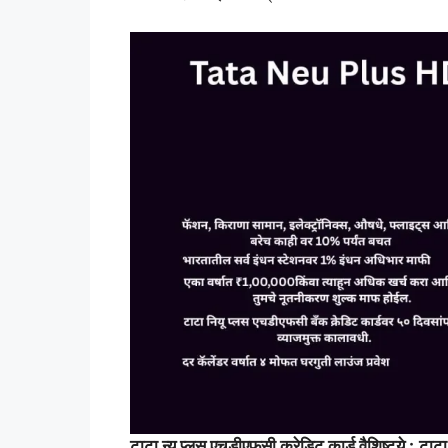
टाटा न्यू प्लस एचडीएफसी क्रेडिट कार्ड वैशिष्ट्ये :
टाटा 