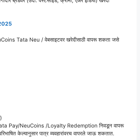
भागीदार ब्रँडवर (उदा. वेस्टसाइड, क्रोमा, एअर इंडिया) खरेदी
ड 2025
NeuCoins Tata Neu / वेबसाइटवर खरेदीसाठी वापरू शकता जसे
)
हणून Tata Pay/NeuCoins /Loyalty Redemption निवडून वापरू
िभाषित केल्यानुसार पात्र व्यवहारांवरच वापरले जाऊ शकतात.