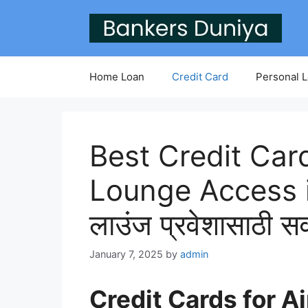
Skip
to
content
Home Loan
Credit Card
Personal 
Best Credit Card
Lounge Access i
लाउंज प्रवेशासाठी सर्व
January 7, 2025
by
admin
Credit Cards for Ai