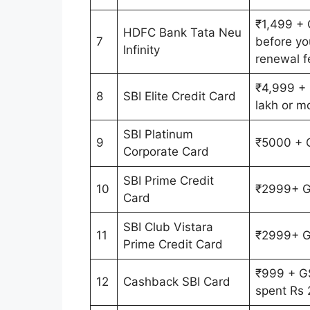
₹1,499 + 
HDFC Bank Tata Neu
7
before yo
Infinity
renewal f
₹4,999 + 
8
SBI Elite Credit Card
lakh or mo
SBI Platinum
9
₹5000 + 
Corporate Card
SBI Prime Credit
10
₹2999+ 
Card
SBI Club Vistara
11
₹2999+ 
Prime Credit Card
₹999 + GS
12
Cashback SBI Card
spent Rs 