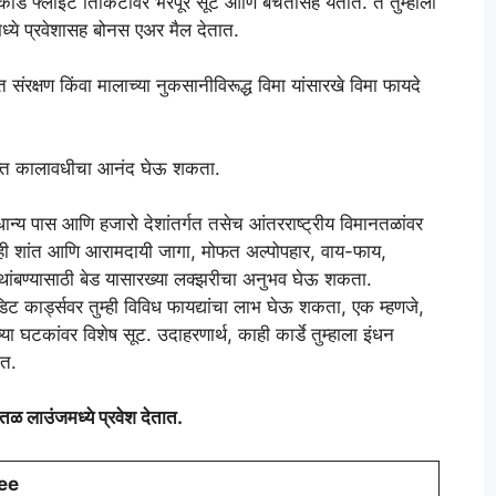
ार्डे फ्लाइट तिकिटांवर भरपूर सूट आणि बचतीसह येतात. ते तुम्हाला
्ये प्रवेशासह बोनस एअर मैल देतात.
ंरक्षण किंवा मालाच्या नुकसानीविरूद्ध विमा यांसारखे विमा फायदे
मुक्त कालावधीचा आनंद घेऊ शकता.
राधान्य पास आणि हजारो देशांतर्गत तसेच आंतरराष्ट्रीय विमानतळांवर
ुम्ही शांत आणि आरामदायी जागा, मोफत अल्पोपहार, वाय-फाय,
 थांबण्यासाठी बेड यासारख्या लक्झरीचा अनुभव घेऊ शकता.
िट कार्ड्सवर तुम्ही विविध फायद्यांचा लाभ घेऊ शकता, एक म्हणजे,
ा घटकांवर विशेष सूट. उदाहरणार्थ, काही कार्डे तुम्हाला इंधन
ात.
नतळ लाउंजमध्ये प्रवेश देतात.
ee