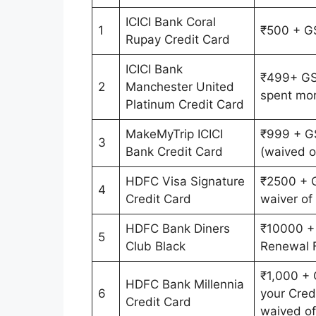
ICICI Bank Coral
1
₹500 + G
Rupay Credit Card
ICICI Bank
₹499+ GST
2
Manchester United
spent mor
Platinum Credit Card
MakeMyTrip ICICI
₹999 + G
3
Bank Credit Card
(waived o
HDFC Visa Signature
₹2500 + G
4
Credit Card
waiver of
HDFC Bank Diners
₹10000 + 
5
Club Black
Renewal F
₹1,000 + 
HDFC Bank Millennia
6
your Cred
Credit Card
waived of