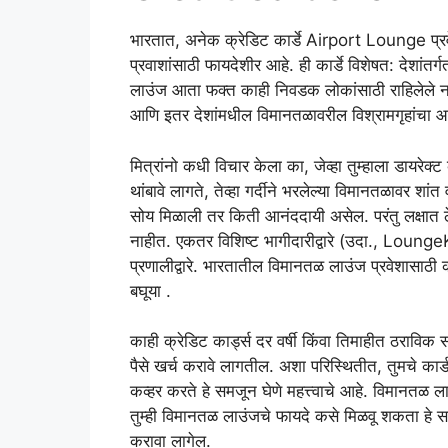
भारतात, अनेक क्रेडिट कार्डे Airport Lounge प्रवेशा
प्रवाशांसाठी फायदेशीर आहे. ही कार्डे विशेषत: देशांत
लाउंज आता फक्त काही निवडक लोकांसाठी राहिलेले नाही
आणि इतर देशांमधील विमानतळावरील विश्रामगृहांच
मित्रांनो कधी विचार केला का, जेव्हा तुम्हाला डायरेक्
थांबावे लागते, तेव्हा गर्दीने भरलेल्या विमानतळावर
सोय मिळाली तर किती आनंददायी असेल. परंतु लक्षात ठे
नाहीत. एकतर विशिष्ट भागीदारीद्वारे (उदा., LoungeK
प्रणालीद्वारे. भारतातील विमानतळ लाउंज प्रवेशासाठी क
बघूया .
काही क्रेडिट कार्ड्स दर वर्षी किंवा तिमाहीत ठराविक सं
पैसे खर्च करावे लागतील. अशा परिस्थितीत, तुमचे कार्ड क
कव्हर करते हे समजून घेणे महत्त्वाचे आहे. विमानतळ लाउंज
तुम्ही विमानतळ लाउंजचे फायदे कसे मिळवू शकता हे समजून
करावा लागेल.