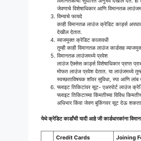
विमानतळाचा सुधारित अनुभव देखील देते. ही क
जेवणाचे विशेषाधिकार आणि विमानतळ लाउंजमध
विम्याचे फायदे
काही विमानतळ लाउंज क्रेडिट कार्ड्स अपघात स
देखील देतात.
व्याजमुक्त क्रेडिट कालावधी
तुम्ही काही विमानतळ लाउंज कार्डसह व्याज
विमानतळ लाउंजमध्ये प्रवेश
लाउंज ऍक्सेस कार्ड्स विशेषाधिकार प्राप्त प्
मोफत लाउंज प्रवेश देतात. या लाउंजमध्ये त
स्वच्छताविषयक शॉवर सुविधा, स्पा आणि लांब
फ्लाइट तिकिटांवर सूट- एअरपोर्ट लाउंज क्रेड
फ्लाइट तिकिटाच्या किंमतीच्या विविध किमतीच्य
अधिभार किंवा जेवण बुकिंगवर सूट देऊ शकत
येथे क्रेडिट कार्डांची यादी आहे जी कार्डधारकांना विमा
Credit Cards
Joining F