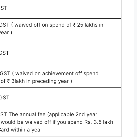
GST
ST ( waived off on spend of ₹ 25 lakhs in
year )
 GST
GST ( waived on achievement off spend
of ₹ 3lakh in preceding year )
 GST
ST The annual fee (applicable 2nd year
would be waived off if you spend Rs. 3.5 lakh
Card within a year