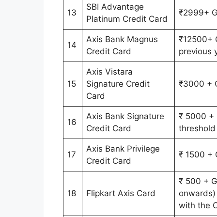
SBI Advantage
13
₹2999+ 
Platinum Credit Card
Axis Bank Magnus
₹12500+ G
14
Credit Card
previous 
Axis Vistara
15
Signature Credit
₹3000 +
Card
Axis Bank Signature
₹ 5000 + 
16
Credit Card
threshold 
Axis Bank Privilege
17
₹ 1500 +
Credit Card
₹ 500 + G
18
Flipkart Axis Card
onwards) 
with the 