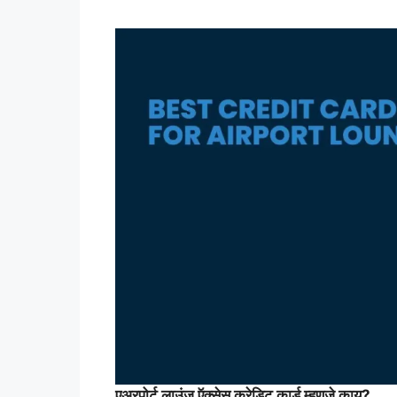
एअरपोर्ट लाउंज ऍक्सेस क्रेडिट कार्ड म्हणजे काय?