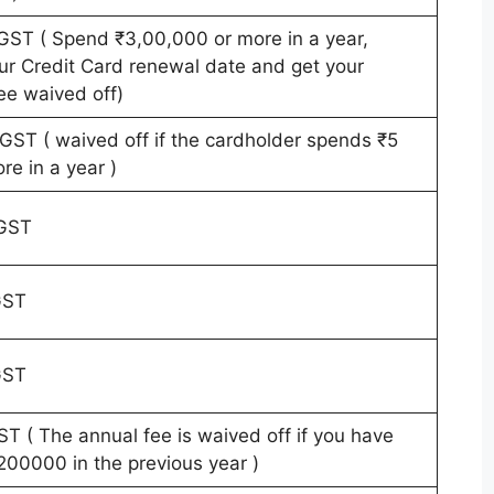
GST ( Spend ₹3,00,000 or more in a year,
ur Credit Card renewal date and get your
ee waived off)
GST ( waived off if the cardholder spends ₹5
re in a year )
GST
GST
GST
T ( The annual fee is waived off if you have
200000 in the previous year )