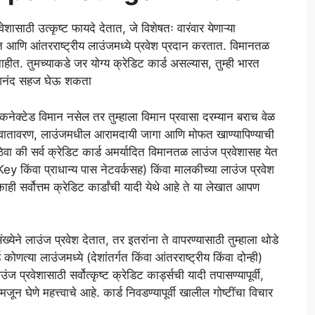
साठी उत्कृष्ट फायदे देतात, जे विशेषतः वारंवार येणाऱ्या
र्गत आणि आंतरराष्ट्रीय लाउंजमध्ये प्रवेश प्रदान करतात. विमानतळ
त. तुमच्याकडे जर योग्य क्रेडिट कार्ड असल्यास, तुम्ही भारत
ा आनंद सहज घेऊ शकता
ट कनेक्टेड विमान नसेल तर तुम्हाला विमान प्रवासा दरम्यान बराच वेळ
 शांत वातावरण, लाउंजमधील आरामदायी जागा आणि मोफत खाण्यापिण्याची
वा की सर्व क्रेडिट कार्ड अमर्यादित विमानतळ लाउंज प्रवेशासह येत
ey किंवा प्राधान्य पास नेटवर्कसह) किंवा मालकीच्या लाउंज प्रवेश
ाही सर्वोत्तम क्रेडिट कार्डांची यादी येथे आहे ते या लेखात आपण
ख्येने लाउंज प्रवेश देतात, तर इतरांना ते वापरण्यासाठी तुम्हाला थोडे
ोणत्या लाउंजमध्ये (देशांतर्गत किंवा आंतरराष्ट्रीय किंवा दोन्ही)
 प्रवेशासाठी सर्वोत्कृष्ट क्रेडिट कार्ड्सची यादी तपासण्यापूर्वी,
 घेणे महत्त्वाचे आहे. कार्ड निवडण्यापूर्वी खालील गोष्टींचा विचार