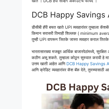
खाते । DCB हॅपी सेव्हिंग अकाउंटचे फायदे ।
DCB Happy Savings Acc
डीसीबी हॅपी बचत खाते UPI व्यवहारांवर तुम्हाला कॅश
किमान सरासरी तिमाही शिल्लक ( minimum ave
तुम्ही UPI वापरून जितके जास्त व्यवहार कराल तित
भारतासारख्या मजबूत आर्थिक बाजारपेठांमध्ये, सुरक्षित
कठीण असू शकते. तुम्हाला कोठून सुरुवात करावी हे मा
उत्तम खाती आहेत आणि
DCB Happy Savings 
आणि क्रेडिट व्यवहारांवर कॅश बॅक देते, तुमच्यासाठी आ