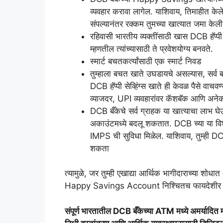
व्यवहार करावा लागेल. याशिवाय, तिमाहीत केले
संपल्यानंतर रक्कम तुमच्या खात्यात जमा केल
रहिवासी भारतीय व्यक्तींसाठी खास DCB हॅप्पी स
म्हणतील त्यांच्यासाठी ते प्रवेशयोग्य बनवते.
स्मार्ट बचतकर्त्यांसाठी एक स्मार्ट निवड
तुम्हाला बचत खाते उघडायचे असल्यास, सर्व बचत
DCB हॅप्पी सेव्हिंग्स खाते ही केवळ पैसे वाचव
व्याजदर, UPI व्यवहारांवर कॅशबॅक आणि अनेक
DCB बँकेचे सर्व ग्राहक या खात्याचा लाभ घेऊ 
अकाउंटमध्ये बदलू शकतात. DCB च्या या व
IMPS ची सुविधा मिळेल. याशिवाय, तुम्ही DC
शकता
त्यामुळे, जर तुम्ही एखाद्या आर्थिक भागीदाराच्या श
Happy Savings Account निश्चितच फायदेशीर 
संपूर्ण भारतातील DCB बँकेच्या ATM मध्ये अमर्यादित 