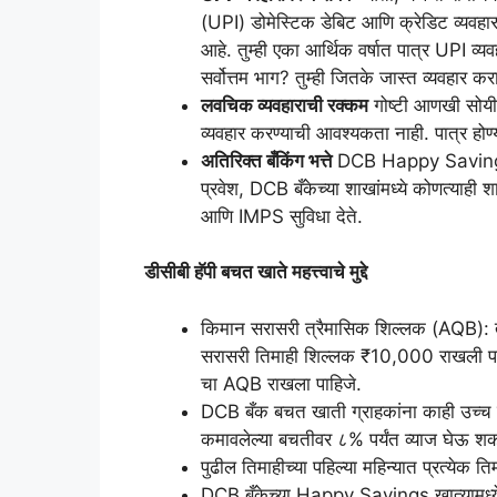
(UPI) डोमेस्टिक डेबिट आणि क्रेडिट व्यवहारा
आहे. तुम्ही एका आर्थिक वर्षात पात्र UPI व
सर्वोत्तम भाग? तुम्ही जितके जास्त व्यवहार क
लवचिक व्यवहाराची रक्कम
गोष्टी आणखी सोयीस्
व्यवहार करण्याची आवश्यकता नाही. पात्र होण
अतिरिक्त बँकिंग भत्ते
DCB Happy Savings A
प्रवेश, DCB बँकेच्या शाखांमध्ये कोणत्य
आणि IMPS सुविधा देते.
डीसीबी हॅपी बचत खाते महत्त्वाचे मुद्दे
किमान सरासरी त्रैमासिक शिल्लक (AQB):
सरासरी तिमाही शिल्लक ₹10,000 राखली पाहि
चा AQB राखला पाहिजे.
DCB बँक बचत खाती ग्राहकांना काही उच्च बचत
कमावलेल्या बचतीवर ८% पर्यंत व्याज घेऊ शकत
पुढील तिमाहीच्या पहिल्या महिन्यात प्रत्येक 
DCB बँकेच्या Happy Savings खात्यामध्ये 