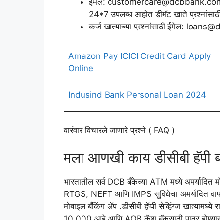
ईमेल: customercare@dcbbank.com आम
24*7 उपलब्ध आहोत डीमॅट खाते प्रश्न
कर्ज खात्याच्या प्रश्नांसाठी ईमेल: lo
Amazon Pay ICICI Credit Card Apply
Online
Indusind Bank Personal Loan 2024
वारंवार विचारले जाणारे प्रश्ने ( FAQ )
मला आणखी काय डीसीबी हॅपी 
भारतातील सर्व DCB बँकेच्या ATM मध्ये अमर्यादित म
RTGS, NEFT आणि IMPS सुविधेचा अमर्यादित वाप
मोबाइल बँकिंग ॲप .डीसीबी हॅप्पी सेव्हिंग्ज खात्यामध
10,000 आहे आणि AQB कॅश बॅकसाठी पात्र होण्यासा