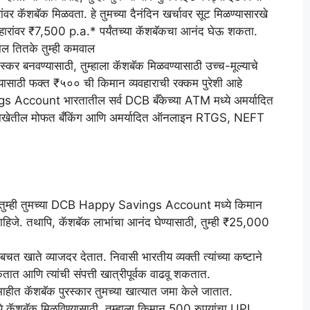
ंवर कॅशबॅक मिळवता. हे तुमच्या दैनंदिन खर्चावर सूट मिळण्यासारखे
्यवहारांवर ₹7,500 p.a.* पर्यंतच्या कॅशबॅकचा आनंद घेऊ शकता.
राल तितके तुम्ही कमवाल
कर बनवण्यासाठी, तुम्हाला कॅशबॅक मिळवण्यासाठी उच्च-मूल्याचे
्यासाठी फक्त ₹५०० ची किमान व्यवहाराची रक्कम पुरेशी आहे
ccount भारतातील सर्व DCB बँकेच्या ATM मध्ये अमर्यादित
ाही शाखेतील मोफत बँकिंग आणि अमर्यादित ऑनलाइन RTGS, NEFT
 तुम्ही तुमच्या DCB Happy Savings Account मध्ये किमान
जे. तथापि, कॅशबॅक लाभांचा आनंद घेण्यासाठी, तुम्ही ₹25,000
 खाते व्याजदर देतात. निवासी भारतीय व्यक्ती त्यांच्या कष्टाने
ात आणि त्यांची संपत्ती खात्रीपूर्वक वाढवू शकतात.
तिमाहीत कॅशबॅक पुरस्कार तुमच्या खात्यात जमा केले जातात.
कॅशबॅक मिळविण्यासाठी, तुम्हाला किमान 500 रुपयांचा UPI