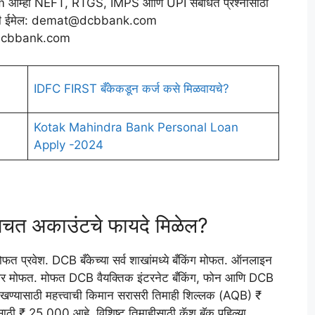
्ही NEFT, RTGS, IMPS आणि UPI संबंधित प्रश्नांसाठी
ांसाठी ईमेल: demat@dcbbank.com
ans@dcbbank.com
IDFC FIRST बँकेकडून कर्ज कसे मिळवायचे?
Kotak Mahindra Bank Personal Loan
Apply -2024
बचत अकाउंटचे फायदे मिळेल?
ोफत प्रवेश. DCB बँकेच्या सर्व शाखांमध्ये बँकिंग मोफत. ऑनलाइन
र मोफत. मोफत DCB वैयक्तिक इंटरनेट बँकिंग, फोन आणि DCB
्ये राखण्यासाठी महत्त्वाची किमान सरासरी तिमाही शिल्लक (AQB) ₹
ठी ₹ 25,000 आहे. विशिष्ट तिमाहीसाठी कॅश बॅक पहिल्या