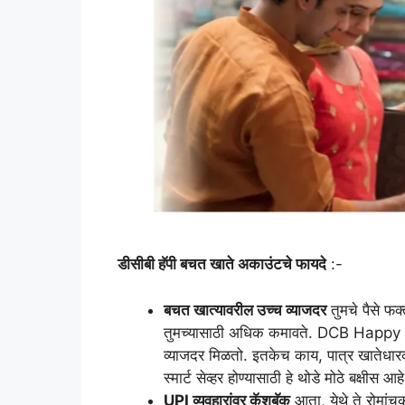
डीसीबी हॅपी बचत खाते अकाउंटचे फायदे
:-
बचत खात्यावरील उच्च व्याजदर
तुमचे पैसे फक
तुमच्यासाठी अधिक कमावते. DCB Happy S
व्याजदर मिळतो. इतकेच काय, पात्र खातेधारक
स्मार्ट सेव्हर होण्यासाठी हे थोडे मोठे बक्षीस आहे
UPI व्यवहारांवर कॅशबॅक
आता, येथे ते रोमांचक 